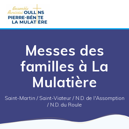
Aller
au
contenu
Messes des
familles à La
Mulatière
Saint-Martin / Saint-Viateur / N.D. de l'Assomption
/ N.D. du Roule