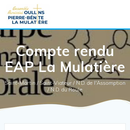
Aller
au
contenu
Compte rendu
EAP La Mulatière
Saint-Martin / Saint-Viateur / N.D. de l'Assomption
/ N.D. du Roule