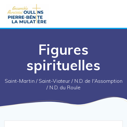
Aller
au
contenu
Figures
spirituelles
Saint-Martin / Saint-Viateur / N.D. de l'Assomption
/ N.D. du Roule